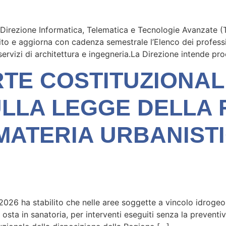
a Direzione Informatica, Telematica e Tecnologie Avanzate (
uito e aggiorna con cadenza semestrale l’Elenco dei professi
i servizi di architettura e ingegneria.La Direzione intende pr
E COSTITUZIONALE 
LLA LEGGE DELLA 
MATERIA URBANISTI
2026 ha stabilito che nelle aree soggette a vincolo idroge
la osta in sanatoria, per interventi eseguiti senza la prevent