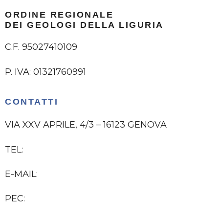
ORDINE REGIONALE
DEI GEOLOGI DELLA LIGURIA
C.F. 95027410109
P. IVA: 01321760991
CONTATTI
VIA XXV APRILE, 4/3 – 16123 GENOVA
TEL:
010 2474295
E-MAIL:
ORDINE@GEOLOGILIGURIA.IT
PEC:
ORGL@PEC.EPAP.IT